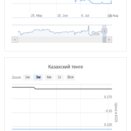
1
25. May
15. Jun
6. Jul
3. Aug
0.9
2025
Казахский тенге
1м
3м
6м
1г
Вся
Zoom
0.175
Цена в KGS
0.15
0.125