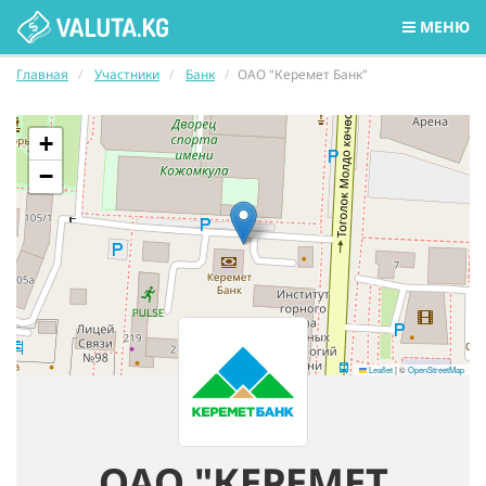
МЕНЮ
Главная
Участники
Банк
ОАО "Керемет Банк"
+
−
Leaflet
|
©
OpenStreetMap
ОАО "КЕРЕМЕТ