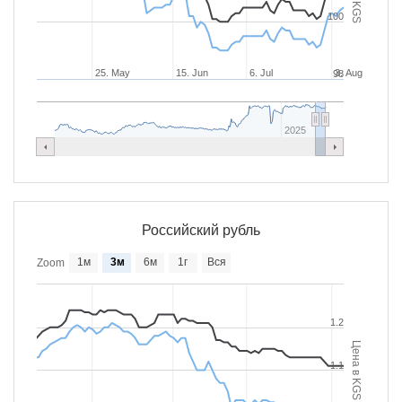
100
25. May
15. Jun
6. Jul
3. Aug
98
2025
Российский рубль
1м
3м
6м
1г
Вся
Zoom
1.2
Цена в KGS
1.1